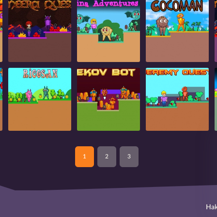
1
2
3
Hak