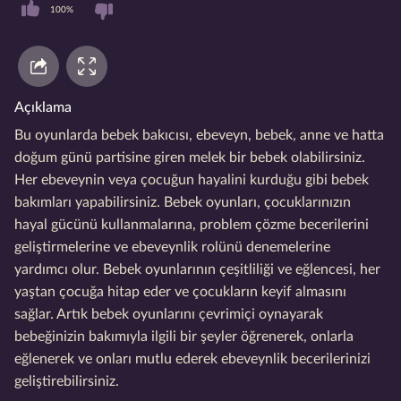
100%
Açıklama
Bu oyunlarda bebek bakıcısı, ebeveyn, bebek, anne ve hatta
doğum günü partisine giren melek bir bebek olabilirsiniz.
Her ebeveynin veya çocuğun hayalini kurduğu gibi bebek
bakımları yapabilirsiniz. Bebek oyunları, çocuklarınızın
hayal gücünü kullanmalarına, problem çözme becerilerini
geliştirmelerine ve ebeveynlik rolünü denemelerine
yardımcı olur. Bebek oyunlarının çeşitliliği ve eğlencesi, her
yaştan çocuğa hitap eder ve çocukların keyif almasını
sağlar. Artık bebek oyunlarını çevrimiçi oynayarak
bebeğinizin bakımıyla ilgili bir şeyler öğrenerek, onlarla
eğlenerek ve onları mutlu ederek ebeveynlik becerilerinizi
geliştirebilirsiniz.