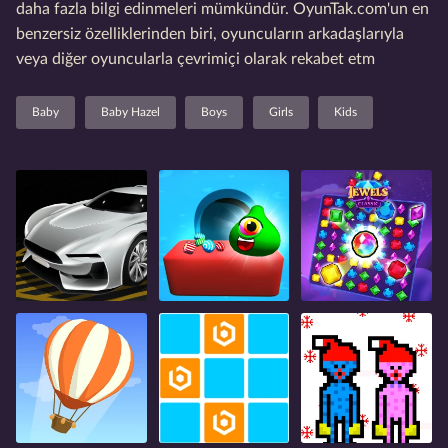
daha fazla bilgi edinmeleri mümkündür. OyunTak.com'un en
benzersiz özelliklerinden biri, oyuncuların arkadaşlarıyla
veya diğer oyuncularla çevrimiçi olarak rekabet etm
Baby
Baby Hazel
Boys
Girls
Kids