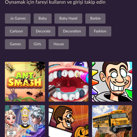
Oynamak için fareyi kullanın ve girişi takip edin
.io Games
Baby
Baby Hazel
Barbie
Cartoon
Decorate
Decoration
Fashion
Games
Girls
House