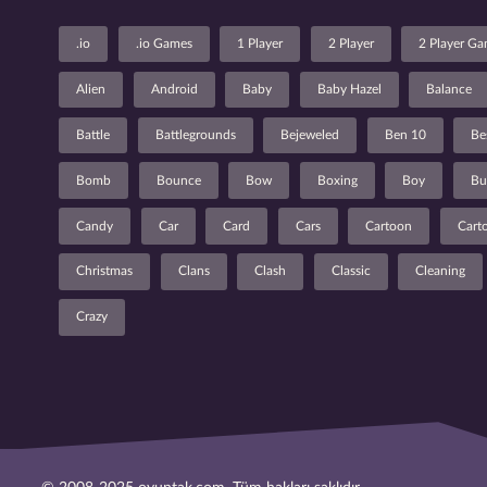
.io
.io Games
1 Player
2 Player
2 Player G
Alien
Android
Baby
Baby Hazel
Balance
Battle
Battlegrounds
Bejeweled
Ben 10
Be
Bomb
Bounce
Bow
Boxing
Boy
Bu
Candy
Car
Card
Cars
Cartoon
Cart
Christmas
Clans
Clash
Classic
Cleaning
Crazy