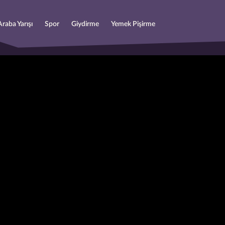
Araba Yarışı
Spor
Giydirme
Yemek Pişirme