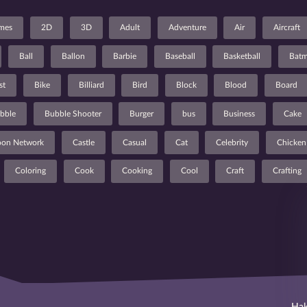
ames
2D
3D
Adult
Adventure
Air
Aircraft
Ball
Ballon
Barbie
Baseball
Basketball
Bat
st
Bike
Billiard
Bird
Block
Blood
Board
bble
Bubble Shooter
Burger
bus
Business
Cake
oon Network
Castle
Casual
Cat
Celebrity
Chicken
Coloring
Cook
Cooking
Cool
Craft
Crafting