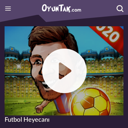
Futbol Heyecanı