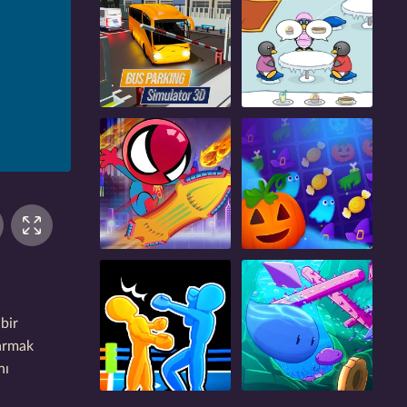
bir
tarmak
nı