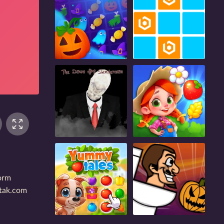
form
ntak.com