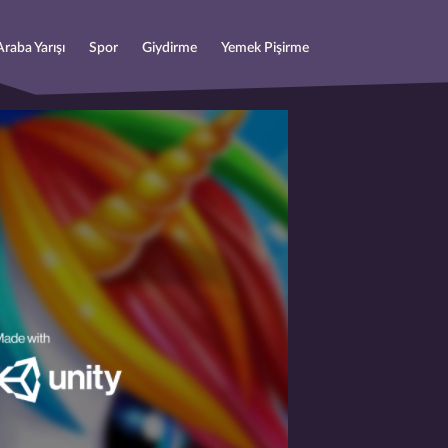
Araba Yarışı
Spor
Giydirme
Yemek Pişirme