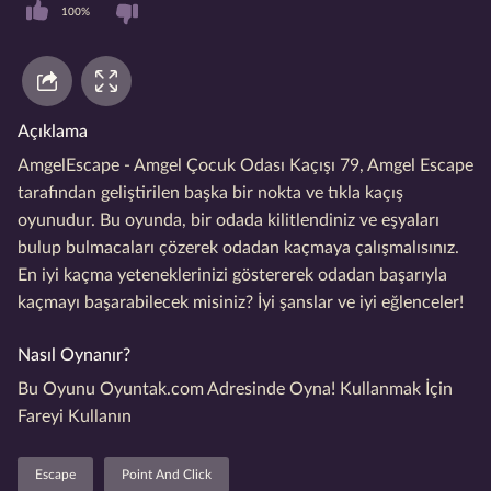
100%
Açıklama
AmgelEscape - Amgel Çocuk Odası Kaçışı 79, Amgel Escape
tarafından geliştirilen başka bir nokta ve tıkla kaçış
oyunudur. Bu oyunda, bir odada kilitlendiniz ve eşyaları
bulup bulmacaları çözerek odadan kaçmaya çalışmalısınız.
En iyi kaçma yeteneklerinizi göstererek odadan başarıyla
kaçmayı başarabilecek misiniz? İyi şanslar ve iyi eğlenceler!
Nasıl Oynanır?
Bu Oyunu Oyuntak.com Adresinde Oyna! Kullanmak İçin
Fareyi Kullanın
Escape
Point And Click