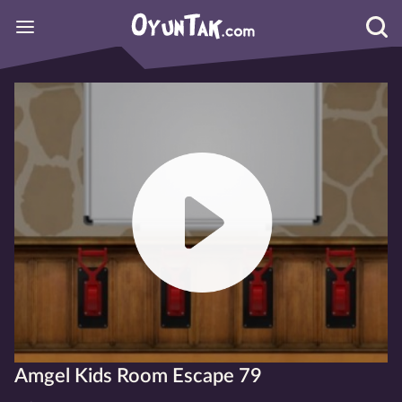
Amgel Kids Room Escape 79