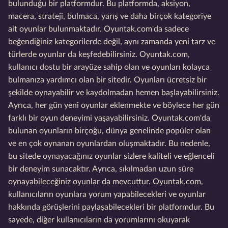
bulunduğu bir platformdur. Bu platformda, aksiyon,
macera, strateji, bulmaca, yarış ve daha birçok kategoriye
ait oyunlar bulunmaktadır. Oyuntak.com'da sadece
beğendiğiniz kategorilerde değil, aynı zamanda yeni tarz ve
türlerde oyunlar da keşfedebilirsiniz. Oyuntak.com,
kullanıcı dostu bir arayüze sahip olan ve oyunları kolayca
bulmanıza yardımcı olan bir sitedir. Oyunları ücretsiz bir
şekilde oynayabilir ve kaydolmadan hemen başlayabilirsiniz.
Ayrıca, her gün yeni oyunlar eklenmekte ve böylece her gün
farklı bir oyun deneyimi yaşayabilirsiniz. Oyuntak.com'da
bulunan oyunların birçoğu, dünya genelinde popüler olan
ve en çok oynanan oyunlardan oluşmaktadır. Bu nedenle,
bu sitede oynayacağınız oyunlar sizlere kaliteli ve eğlenceli
bir deneyim sunacaktır. Ayrıca, sıkılmadan uzun süre
oynayabileceğiniz oyunlar da mevcuttur. Oyuntak.com,
kullanıcıların oyunlara yorum yapabilecekleri ve oyunlar
hakkında görüşlerini paylaşabilecekleri bir platformdur. Bu
sayede, diğer kullanıcıların da yorumlarını okuyarak