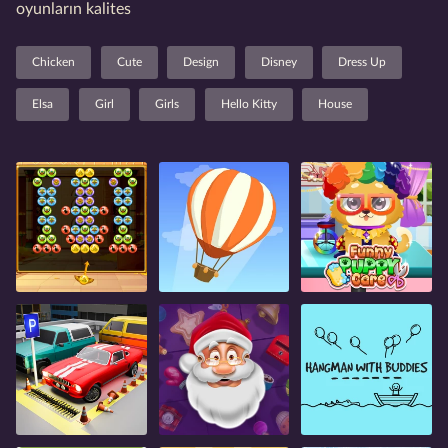
oyunların kalites
Chicken
Cute
Design
Disney
Dress Up
Elsa
Girl
Girls
Hello Kitty
House