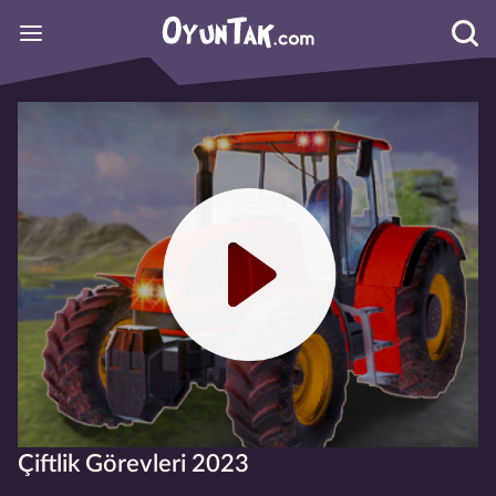
Çiftlik Görevleri 2023