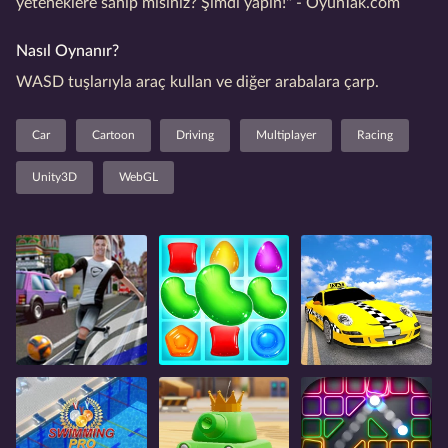
yeteneklere sahip misiniz? Şimdi yapın!" - OyunTak.com
Nasıl Oynanır?
WASD tuşlarıyla araç kullan ve diğer arabalara çarp.
Car
Cartoon
Driving
Multiplayer
Racing
Unity3D
WebGL