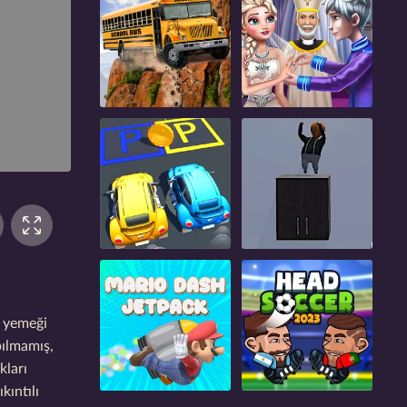
e yemeği
pılmamış,
kları
kıntılı