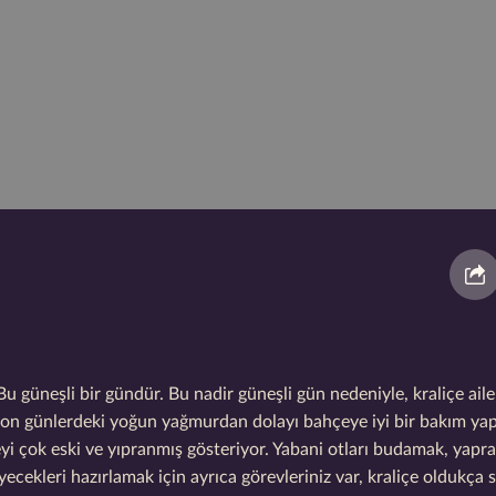
u güneşli bir gündür. Bu nadir güneşli gün nedeniyle, kraliçe ail
k son günlerdeki yoğun yağmurdan dolayı bahçeye iyi bir bakım ya
çeyi çok eski ve yıpranmış gösteriyor. Yabani otları budamak, yapra
cekleri hazırlamak için ayrıca görevleriniz var, kraliçe oldukça sı