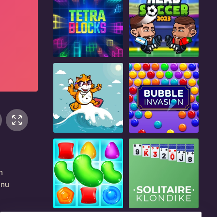
n
unu