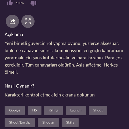
100%
Açıklama
Yeni bir etli güvercin rol yapma oyunu, yüzlerce aksesuar,
binlerce canavar, sınırsız kombinasyon, en güçlü kahramanı
yaratmak için şans kutularını alın ve para kazanın. Para çok
gereklidir. Tüm canavarları öldürün. Asla affetme. Herkes
ölmeli.
Nasıl Oynanır?
Karakteri kontrol etmek için ekrana dokunun
Google
H5
Killing
Launch
Shoot
Shoot 'Em Up
Shooter
Skills