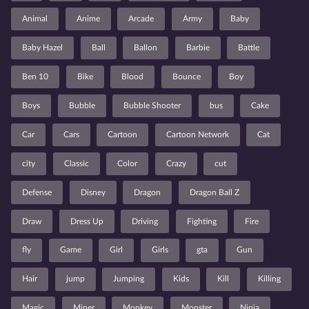
Animal
Anime
Arcade
Army
Baby
Baby Hazel
Ball
Ballon
Barbie
Battle
Ben 10
Bike
Blood
Bounce
Boy
Boys
Bubble
Bubble Shooter
bus
Cake
Car
Cars
Cartoon
Cartoon Network
Cat
city
Classic
Color
Crazy
cut
Defense
Disney
Dragon
Dragon Ball Z
Draw
Dress Up
Driving
Fighting
Fire
fly
Game
Girl
Girls
gta
Gun
Hair
jump
Jumping
Kids
Kill
Killing
Magic
Miner
Monkey
Monster
Ninja