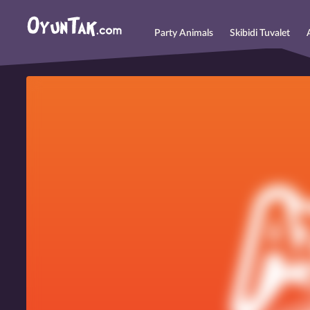
Party Animals
Skibidi Tuvalet