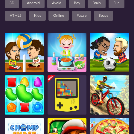
3D
Android
Avoid
Boy
Brain
Fun
HTML5
Kids
Online
Puzzle
Space