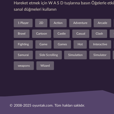
Hareket etmek için W A S D tuşlarına basın Öğelerle etk
sanal düğmeleri kullanın
1 Player
2D
Action
Adventure
Arcade
Brawl
Cartoon
Castle
Casual
Clash
Fighting
Game
Games
Hot
Interactive
Samurai
Side Scrolling
Simulation
Simulator
weapons
Wizard
© 2008-2025 oyuntak.com. Tüm hakları saklıdır.