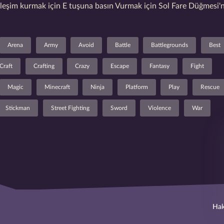
ileşim kurmak için E tuşuna basın Vurmak için Sol Fare Düğmesi'n
Arena
Army
Avoid
Battle
Battlegrounds
Best
Craft
Crafting
Crazy
Escape
Fantasy
Fight
Magic
Minecraft
Ninja
Platform
Play
Rescue
Stickman
Street Fighting
Sword
Violence
War
Hak