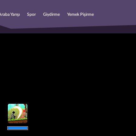
Araba Yarışı
Spor
Giydirme
Yemek Pişirme