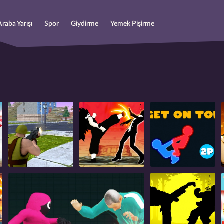
Araba Yarışı
Spor
Giydirme
Yemek Pişirme