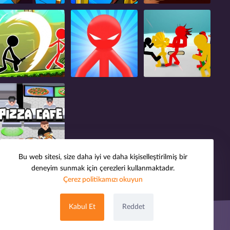
Bu web sitesi, size daha iyi ve daha kişiselleştirilmiş bir
deneyim sunmak için çerezleri kullanmaktadır.
Çerez politikamızı okuyun
Kabul Et
Reddet