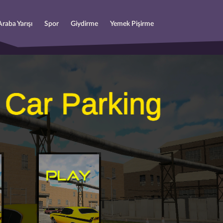
Araba Yarışı
Spor
Giydirme
Yemek Pişirme