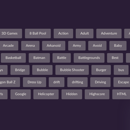
3D Games
8 Ball Pool
Action
Adult
Adventure
Arcade
Arena
Arkanoid
Army
Avoid
Baby
Basketball
Batman
Battle
Battlegrounds
Best
ys
Bridge
Bubble
Bubble Shooter
Burger
bus
gon Ball Z
Dress Up
drift
drifting
Driving
Escape
rls
Google
Helicopter
Hidden
Highscore
HTML