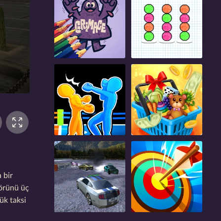
 bir
törünü üç
ük taksi