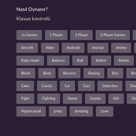
Nasıl Oynanır?
Klavye kontrolü
.io Games
1 Player
2 Player
2 Player Games
Aircraft
Alien
Android
Animal
Anime
Baby Hazel
Balance
Ball
Ballon
Barbie
Block
Boat
Bounce
Boxing
Boy
Bo
Cake
Candy
Car
Cars
Detective
Dra
Fight
Fighting
Game
Games
Girl
Gi
Hypercasual
jump
Jumping
Love