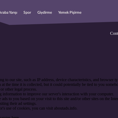
Araba Yarışı
Spor
Giydirme
Yemek Pişirme