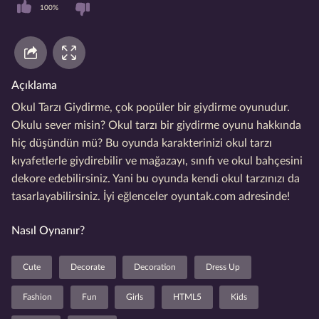
100%
Açıklama
Okul Tarzı Giydirme, çok popüler bir giydirme oyunudur.
Okulu sever misin? Okul tarzı bir giydirme oyunu hakkında
hiç düşündün mü? Bu oyunda karakterinizi okul tarzı
kıyafetlerle giydirebilir ve mağazayı, sınıfı ve okul bahçesini
dekore edebilirsiniz. Yani bu oyunda kendi okul tarzınızı da
tasarlayabilirsiniz. İyi eğlenceler oyuntak.com adresinde!
Nasıl Oynanır?
Cute
Decorate
Decoration
Dress Up
Fashion
Fun
Girls
HTML5
Kids