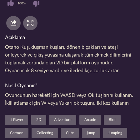
100%
Açıklama
Otaho Kuş, düşman kuşları, dönen bıçakları ve ateşi
önleyerek ve çıkış yuvasına ulaşarak tüm ekmek dilimlerini
toplamak zorunda olan 2D bir platform oyunudur.
Oynanacak 8 seviye vardır ve ilerledikçe zorluk artar.
Nasıl Oynanır?
Oyuncunun hareketi için WASD veya Ok tuşlarını kullanın.
İkili atlamak için W veya Yukarı ok tuşunu iki kez kullanın
1 Player
2D
Adventure
Arcade
Bird
Cartoon
Collecting
Cute
jump
Jumping