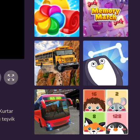
Kurtar
 teşvik