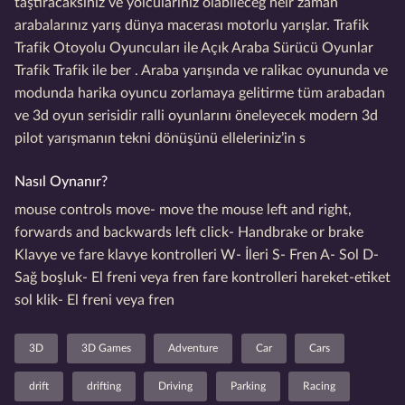
taştıracaksınız ve yolcularınız olabileceğ heir zaman
arabalarınız yarış dünya macerası motorlu yarışlar. Trafik
Trafik Otoyolu Oyuncuları ile Açık Araba Sürücü Oyunlar
Trafik Trafik ile ber . Araba yarışında ve ralikac oyununda ve
modunda harika oyuncu zorlamaya gelitirme tüm arabadan
ve 3d oyun serisidir ralli oyunlarını öneleyecek modern 3d
pilot yarışmanın tekni dönüşünü elleleriniz’in s
Nasıl Oynanır?
mouse controls move- move the mouse left and right,
forwards and backwards left click- Handbrake or brake
Klavye ve fare klavye kontrolleri W- İleri S- Fren A- Sol D-
Sağ boşluk- El freni veya fren fare kontrolleri hareket-etiket
sol klik- El freni veya fren
3D
3D Games
Adventure
Car
Cars
drift
drifting
Driving
Parking
Racing